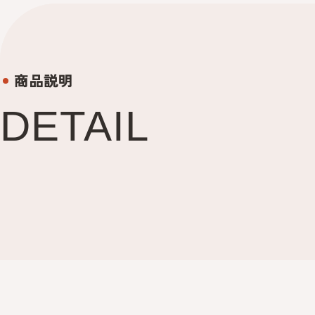
る）
る）
の
の
数
数
量
量
商品説明
を
を
減
増
DETAIL
ら
や
す
す