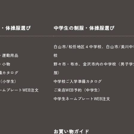
服・体操服選び
中学生の制服・体操服選び
白山市/松任地区４中学校、白山市/美川中
・運動用品
校
・小物
野々市・布水、金沢市内の中学校〈男子学
備カタログ
服〉
（小学生）
中学校ご入学準備カタログ
ームプレートWEB注文
ご来店WEB予約（中学生）
中学生ネームプレートWEB注文
お買い物ガイド