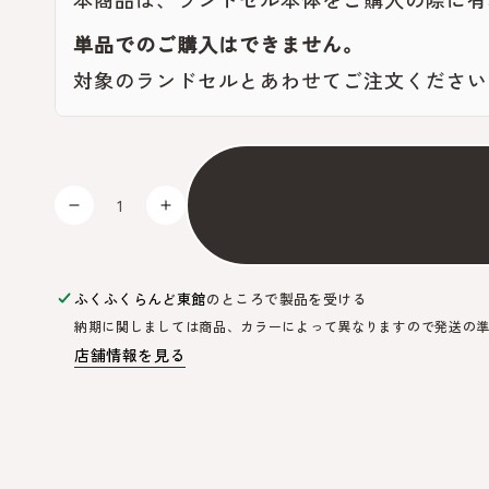
単品でのご購入はできません。
対象のランドセルとあわせてご注文ください
数
量
レ
レ
ザ
ザ
ー
ー
ネ
ネ
ふくふくらんど東館
のところで製品を受ける
ー
ー
納期に関しましては商品、カラーによって異なりますので発送の
ム
ム
店舗情報を見る
タ
タ
グ
グ
（注
（注
文
文
す
す