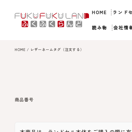
コンテンツにスキッ
プする
HOME
ランド
読み物
会社情
HOME
/
レザーネームタグ（注文する）
商品の情報にスキップす
る
商品番号
本商品は、ランドセル本体をご購入の際に有