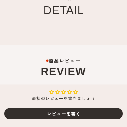
ン
ン
DETAIL
／
／
漢
漢
字・
字
ひ
ひ
ら
ら
が
が
な・
な
カ
カ
商品レビュー
タ
タ
REVIEW
カ
カ
ナ
ナ
1
1
0
0
文
文
最初のレビューを書きましょう
字
字
以
以
レビューを書く
内）
内
の
の