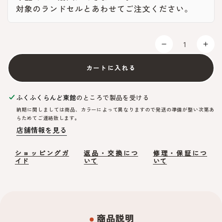
対象のランドセルとあわせてご注文ください。
数
量
ネ
ネ
ー
ー
カートに入れる
ム
ム
プ
プ
レ
レ
ふくふくらんど東館
のところで製品を受ける
ー
ー
納期に関しましては商品、カラーによって異なりますので発送の準備が整い次第あ
らためてご連絡致します。
ト
ト
店舗情報を見る
（シ
（
ル
ル
ショッピングガ
返品・交換につ
修理・保証につ
バ
バ
イド
いて
いて
ー
ー
／
／
ク
ク
ラ
ラ
ウ
ウ
商品説明